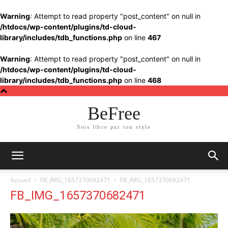
Warning
: Attempt to read property "post_content" on null in
/htdocs/wp-content/plugins/td-cloud-
library/includes/tdb_functions.php
on line
467
Warning
: Attempt to read property "post_content" on null in
/htdocs/wp-content/plugins/td-cloud-
library/includes/tdb_functions.php
on line
468
BeFree
Sois libre par ton style
Accueil
FB_IMG_1657370682471
FB_IMG_1657370682471
FB_IMG_1657370682471