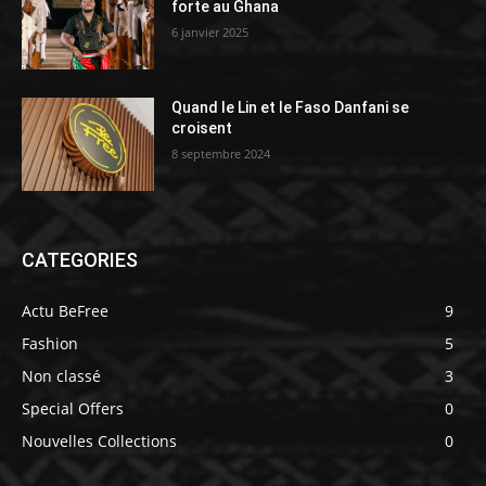
forte au Ghana
6 janvier 2025
Quand le Lin et le Faso Danfani se
croisent
8 septembre 2024
CATEGORIES
Actu BeFree
9
Fashion
5
Non classé
3
Special Offers
0
Nouvelles Collections
0