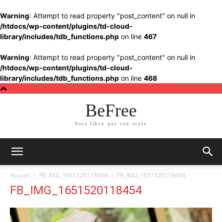
Warning
: Attempt to read property "post_content" on null in
/htdocs/wp-content/plugins/td-cloud-
library/includes/tdb_functions.php
on line
467
Warning
: Attempt to read property "post_content" on null in
/htdocs/wp-content/plugins/td-cloud-
library/includes/tdb_functions.php
on line
468
BeFree
Sois libre par ton style
Accueil
FB_IMG_1651520118454
FB_IMG_1651520118454
FB_IMG_1651520118454