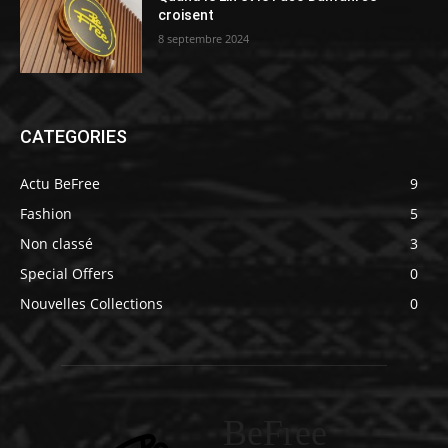
croisent
8 septembre 2024
CATEGORIES
Actu BeFree
9
Fashion
5
Non classé
3
Special Offers
0
Nouvelles Collections
0
BeFree