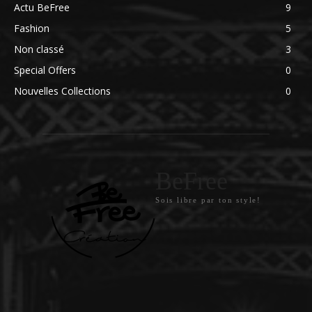
Actu BeFree
9
Fashion
5
Non classé
3
Special Offers
0
Nouvelles Collections
0
BeFree
Sois libre par ton style!