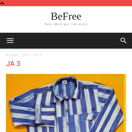
BeFree
Sois libre par ton style
Accueil
JA 3
JA 3
JA 3