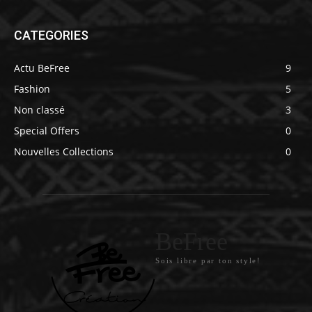
CATEGORIES
Actu BeFree
9
Fashion
5
Non classé
3
Special Offers
0
Nouvelles Collections
0
BeFree
Sois libre par ton style!