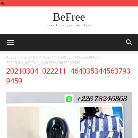
BeFree
Sois libre par ton style
Accueil
20210304_022211_4640353445637939459
20210304_022211_4640353445637939459
20210304_022211_464035344563793
9459