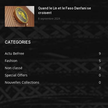
Quand le Lin et le Faso Danfani se
croisent
8 septembre 2024
CATEGORIES
Actu BeFree
9
Fashion
5
Non classé
3
Special Offers
0
Nouvelles Collections
0