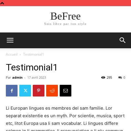
BeFree
Sois libre par ton style
Accueil
Testimonial1
Testimonial1
Par
admin
-
17 avril 2023
295
0
Li Europan lingues es membres del sam familie. Lor
separat existentie es un myth. Por scientie, musica, sport
etc, litot Europa usa li sam vocabular. Li lingues differe
solmen in li grammatica, li pronunciation e li plu commun