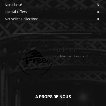
Non classé
3
Special Offers
0
Nouvelles Collections
0
BeFree
Sois libre par ton style!
A PROPS DE NOUS