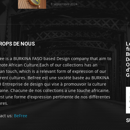
8 septembre 2024
ROPS DE NOUS
L
f
B
ee is a BURKINA FASO based Design company that aim to
D
O
ote African Culture.Each of our collections has an
d
can touch, which is a relevant form of expression of our
G
erent cultures. BeFree est une société basée au BURKINA
 Entreprise de design qui vise à promouvoir la culture
caine. Chacune de nos collections a une touche africaine,
est une forme d'expression pertinente de nos différentes
ures.
act us:
BeFree
S