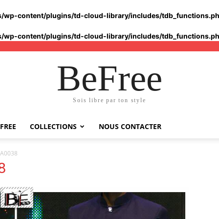
s/wp-content/plugins/td-cloud-library/includes/tdb_functions.p
s/wp-content/plugins/td-cloud-library/includes/tdb_functions.p
BeFree
Sois libre par ton style
FREE
COLLECTIONS
NOUS CONTACTER
WA0038
8