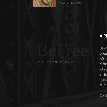
8 septembre 2024
A P
BeFree
BeFr
prom
Afri
Sois libre par ton style!
diff
FASO
afri
qui 
cult
Cont