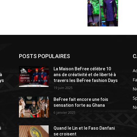
POSTS POPULAIRES
C
La Maison BeFree célèbre 10
A
 à
ans de créativité et de liberté à
F
ys
travers les BeFree fashion Days
19 juin 2025
N
Sp
BeFree fait encore une fois
sensation forte au Ghana
No
6 janvier 2025
i
Quand le Lin et le Faso Danfani
se croisent