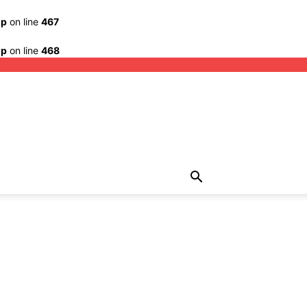
hp
on line
467
hp
on line
468