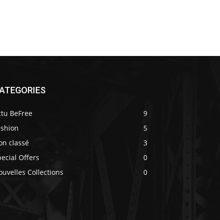
ATEGORIES
ctu BeFree
9
ashion
5
on classé
3
ecial Offers
0
uvelles Collections
0