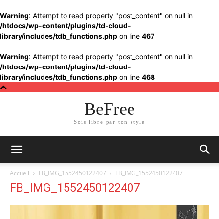
Warning
: Attempt to read property "post_content" on null in
/htdocs/wp-content/plugins/td-cloud-
library/includes/tdb_functions.php
on line
467
Warning
: Attempt to read property "post_content" on null in
/htdocs/wp-content/plugins/td-cloud-
library/includes/tdb_functions.php
on line
468
BeFree
Sois libre par ton style
Accueil
FB_IMG_1552450122407
FB_IMG_1552450122407
FB_IMG_1552450122407