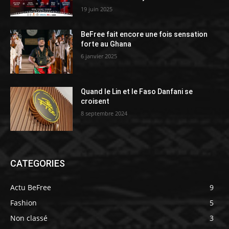
19 juin 2025
BeFree fait encore une fois sensation
forte au Ghana
6 janvier 2025
Quand le Lin et le Faso Danfani se
croisent
8 septembre 2024
CATEGORIES
Actu BeFree
9
Fashion
5
Non classé
3