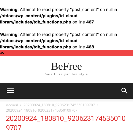
Warning
: Attempt to read property "post_content" on null in
/htdocs/wp-content/plugins/td-cloud-
library/includes/tdb_functions.php
on line
467
Warning
: Attempt to read property "post_content" on null in
/htdocs/wp-content/plugins/td-cloud-
library/includes/tdb_functions.php
on line
468
BeFree
Sois libre par ton style
Accueil
20200924_180810_9206231745350109707
20200924_180810_9206231745350109707
20200924_180810_920623174535010
9707