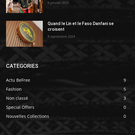
6 janvier 2025
Quand le Lin et le Faso Danfani se
croisent
8 septembre 2024
CATEGORIES
Actu BeFree
9
Fashion
5
Non classé
3
Special Offers
0
Nouvelles Collections
0