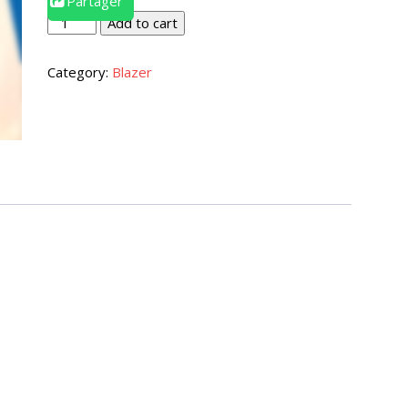
Partager
Blazer
Add to cart
quantity
Category:
Blazer