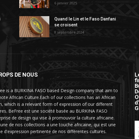
6 janvier 2025
i
Quand le Lin et le Faso Danfani
se croisent
8 septembre 2024
ROPS DE NOUS
L
f
B
ee is a BURKINA FASO based Design company that aim to
D
O
ote African Culture.Each of our collections has an African
d
h, which is a relevant form of expression of our different
G
ures. BeFree est une société basée au BURKINA FASO
eprise de design qui vise à promouvoir la culture africaine.
une de nos collections a une touche africaine, qui est une
e d'expression pertinente de nos différentes cultures.