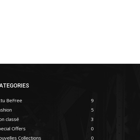
ATEGORIES
ctu BeFree
9
ashion
5
on classé
3
ecial Offers
0
uvelles Collections
0