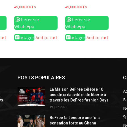
45,000.00
CFA
45,000.00
CFA
Acheter sur
Acheter sur
WhatsApp
WhatsApp
cart
Partager
Add to cart
Partager
Add to cart
POSTS POPULAIRES
C
La Maison BeFree célèbre 10
A
à
ans de créativité et de liberté à
F
ys
travers les BeFree fashion Days
19 juin 2025
N
Sp
BeFree fait encore une fois
sensation forte au Ghana
No