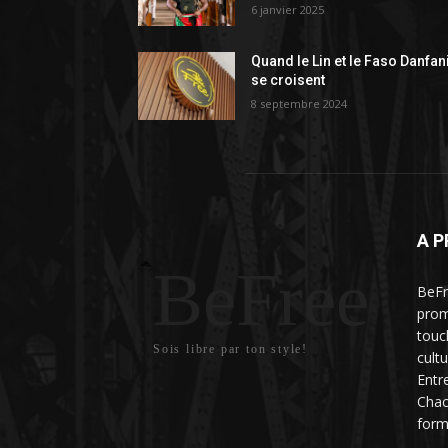
6 janvier 2025
Quand le Lin et le Faso Danfan
se croisent
8 septembre 2024
A P
BeFree
BeFr
prom
touc
Sois libre par ton style!
cult
Entr
Chac
form