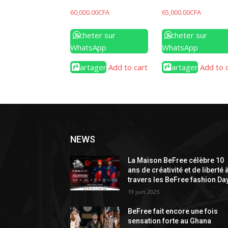
60,000.00
CFA
65,000.00
CFA
Acheter sur
Acheter sur
WhatsApp
WhatsApp
Partager
Add to cart
Partager
Add to 
NEWS
La Maison BeFree célèbre 10
ans de créativité et de liberté 
travers les BeFree fashion Da
19 juin 2025
BeFree fait encore une fois
sensation forte au Ghana