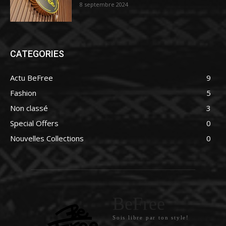
8 septembre 2024
CATEGORIES
Actu BeFree
9
Fashion
5
Non classé
3
Special Offers
0
Nouvelles Collections
0
BeFree
Sois libre par ton style!