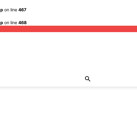
hp
on line
467
hp
on line
468