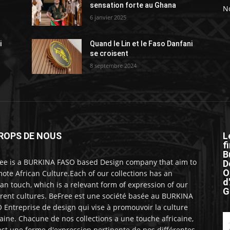
sensation forte au Ghana
No
6 janvier 2025
i
Quand le Lin et le Faso Danfani
se croisent
8 septembre 2024
ROPS DE NOUS
L
f
B
ee is a BURKINA FASO based Design company that aim to
D
O
ote African Culture.Each of our collections has an
d
can touch, which is a relevant form of expression of our
G
erent cultures. BeFree est une société basée au BURKINA
 Entreprise de design qui vise à promouvoir la culture
caine. Chacune de nos collections a une touche africaine,
est une forme d'expression pertinente de nos différentes