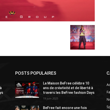
POSTS POPULAIRES
C
La Maison BeFree célèbre 10
A
 à
ans de créativité et de liberté à
F
ys
travers les BeFree fashion Days
19 juin 2025
N
Sp
BeFree fait encore une fois