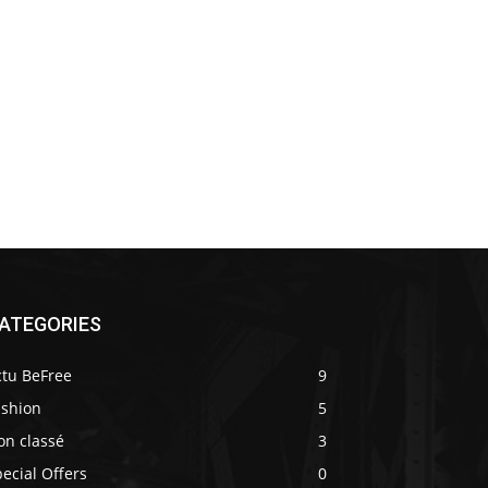
ATEGORIES
ctu BeFree
9
ashion
5
on classé
3
ecial Offers
0