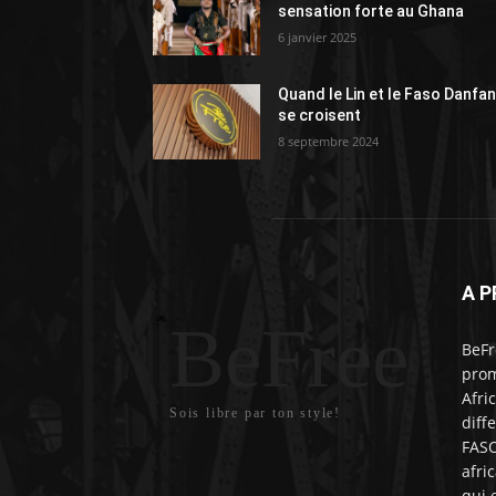
sensation forte au Ghana
6 janvier 2025
Quand le Lin et le Faso Danfan
se croisent
8 septembre 2024
A P
BeFree
BeFr
prom
Afri
Sois libre par ton style!
diff
FASO
afri
qui 