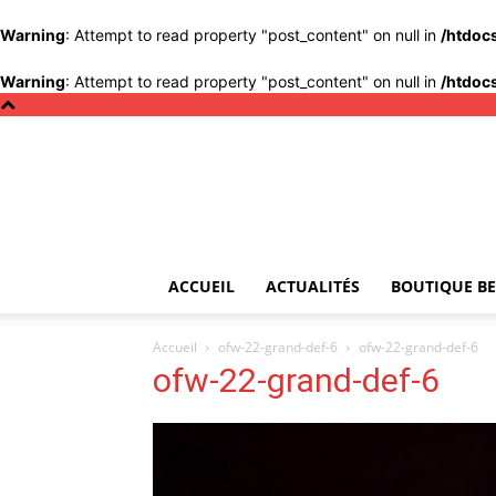
Warning
: Attempt to read property "post_content" on null in
/htdoc
Warning
: Attempt to read property "post_content" on null in
/htdoc
ACCUEIL
ACTUALITÉS
BOUTIQUE BE
Accueil
ofw-22-grand-def-6
ofw-22-grand-def-6
ofw-22-grand-def-6