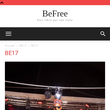
BeFree
Sois libre par ton style
Accueil
BE17
BE17
BE17