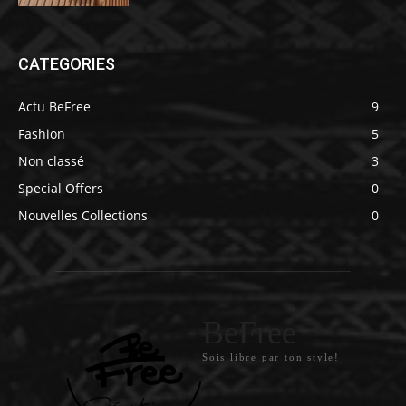
CATEGORIES
Actu BeFree
9
Fashion
5
Non classé
3
Special Offers
0
Nouvelles Collections
0
BeFree
Sois libre par ton style!