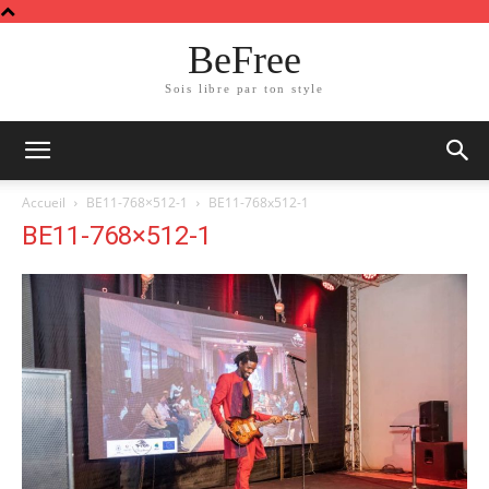
BeFree
Sois libre par ton style
Accueil
BE11-768×512-1
BE11-768x512-1
BE11-768×512-1