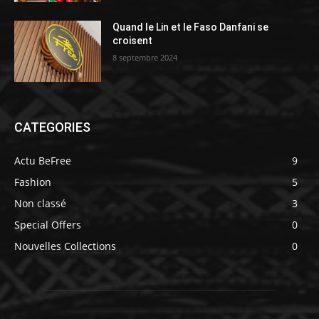
Quand le Lin et le Faso Danfani se
croisent
8 septembre 2024
CATEGORIES
Actu BeFree
9
Fashion
5
Non classé
3
Special Offers
0
Nouvelles Collections
0