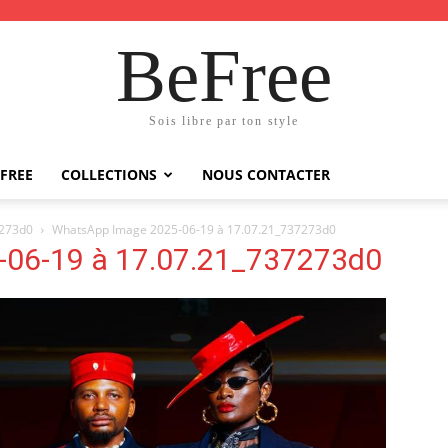
BeFree
Sois libre par ton style
FREE
COLLECTIONS
NOUS CONTACTER
7273d0
WhatsApp Image 2025-06-19 à 17.07.21_737273d0
06-19 à 17.07.21_737273d0