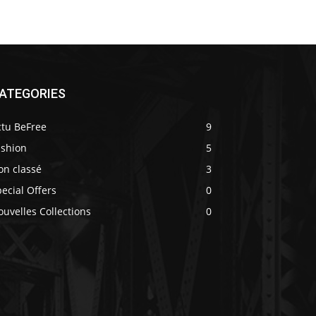
ATEGORIES
ctu BeFree
9
ashion
5
on classé
3
ecial Offers
0
uvelles Collections
0