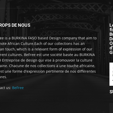
ROPS DE NOUS
L
f
B
ee is a BURKINA FASO based Design company that aim to
D
O
ote African Culture.Each of our collections has an
d
can touch, which is a relevant form of expression of our
G
erent cultures. BeFree est une société basée au BURKINA
 Entreprise de design qui vise à promouvoir la culture
caine. Chacune de nos collections a une touche africaine,
est une forme d'expression pertinente de nos différentes
ures.
act us:
BeFree
S