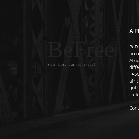
A P
BeFree
BeFr
prom
Afri
Sois libre par ton style!
diff
FASO
afri
qui 
cult
Cont