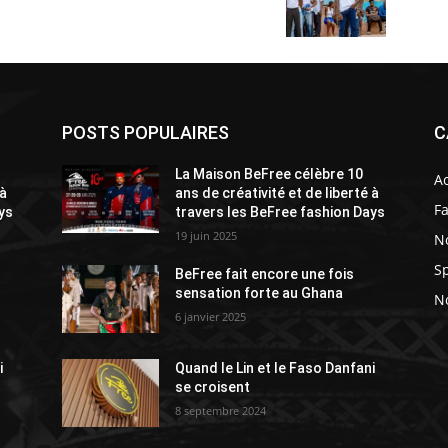
POSTS POPULAIRES
C
La Maison BeFree célèbre 10
A
 à
ans de créativité et de liberté à
F
ys
travers les BeFree fashion Days
19 juin 2025
N
Sp
BeFree fait encore une fois
sensation forte au Ghana
No
6 janvier 2025
i
Quand le Lin et le Faso Danfani
se croisent
8 septembre 2024