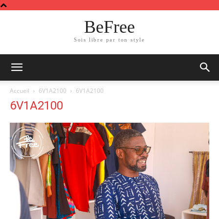
BeFree
Sois libre par ton style
Accueil
6V1A2100
6V1A2100
6V1A2100