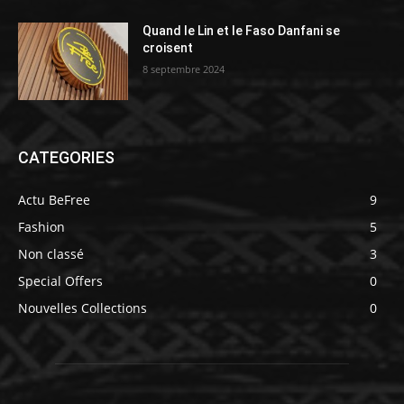
Quand le Lin et le Faso Danfani se
croisent
8 septembre 2024
CATEGORIES
Actu BeFree
9
Fashion
5
Non classé
3
Special Offers
0
Nouvelles Collections
0