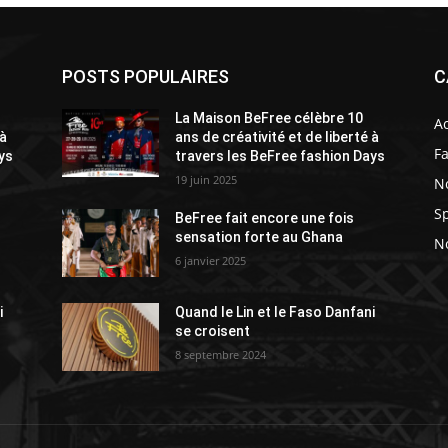
POSTS POPULAIRES
C
La Maison BeFree célèbre 10
A
 à
ans de créativité et de liberté à
F
ys
travers les BeFree fashion Days
19 juin 2025
N
Sp
BeFree fait encore une fois
sensation forte au Ghana
No
6 janvier 2025
i
Quand le Lin et le Faso Danfani
se croisent
8 septembre 2024