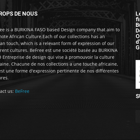
ROPS DE NOUS
L
f
B
ee is a BURKINA FASO based Design company that aim to
D
O
ote African Culture.Each of our collections has an
d
can touch, which is a relevant form of expression of our
G
erent cultures. BeFree est une société basée au BURKINA
 Entreprise de design qui vise à promouvoir la culture
caine. Chacune de nos collections a une touche africaine,
est une forme d'expression pertinente de nos différentes
ures.
act us:
BeFree
S