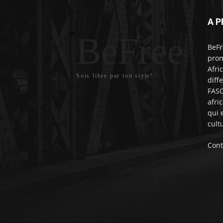
A P
BeFree
BeFr
prom
Afri
Sois libre par ton style!
diff
FASO
afri
qui 
cult
Cont