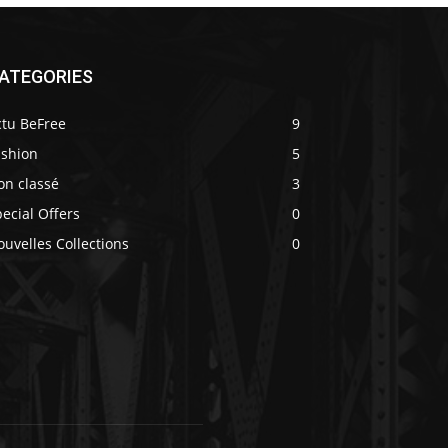
ATEGORIES
ctu BeFree
9
ashion
5
on classé
3
ecial Offers
0
uvelles Collections
0