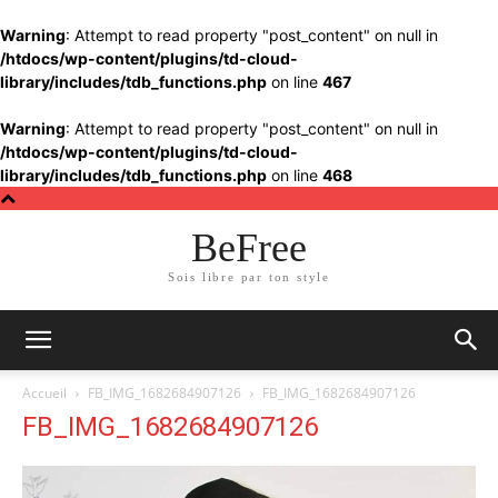
Warning
: Attempt to read property "post_content" on null in
/htdocs/wp-content/plugins/td-cloud-
library/includes/tdb_functions.php
on line
467
Warning
: Attempt to read property "post_content" on null in
/htdocs/wp-content/plugins/td-cloud-
library/includes/tdb_functions.php
on line
468
BeFree
Sois libre par ton style
Accueil
FB_IMG_1682684907126
FB_IMG_1682684907126
FB_IMG_1682684907126