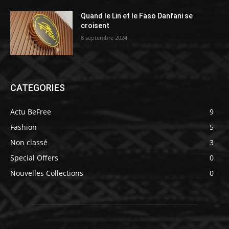
Quand le Lin et le Faso Danfani se
croisent
8 septembre 2024
CATEGORIES
Actu BeFree
9
Fashion
5
Non classé
3
Special Offers
0
Nouvelles Collections
0