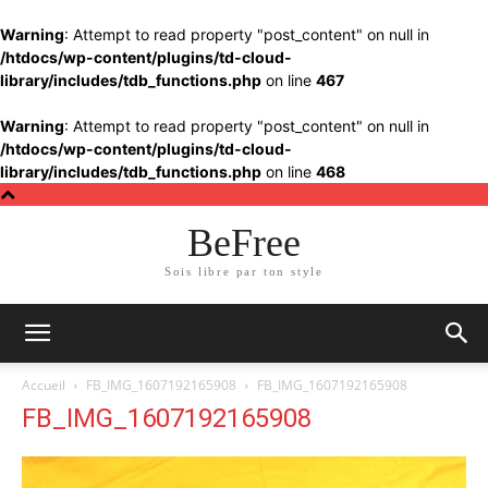
Warning
: Attempt to read property "post_content" on null in
/htdocs/wp-content/plugins/td-cloud-
library/includes/tdb_functions.php
on line
467
Warning
: Attempt to read property "post_content" on null in
/htdocs/wp-content/plugins/td-cloud-
library/includes/tdb_functions.php
on line
468
BeFree
Sois libre par ton style
Accueil
FB_IMG_1607192165908
FB_IMG_1607192165908
FB_IMG_1607192165908