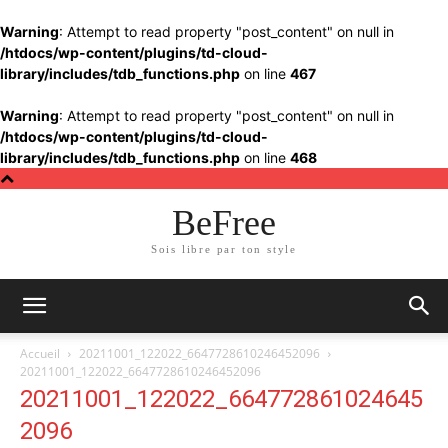
Warning
: Attempt to read property "post_content" on null in
/htdocs/wp-content/plugins/td-cloud-
library/includes/tdb_functions.php
on line
467
Warning
: Attempt to read property "post_content" on null in
/htdocs/wp-content/plugins/td-cloud-
library/includes/tdb_functions.php
on line
468
BeFree
Sois libre par ton style
Accueil
20211001_122022_6647728610246452096
20211001_122022_6647728610246452096
20211001_122022_664772861024645
2096