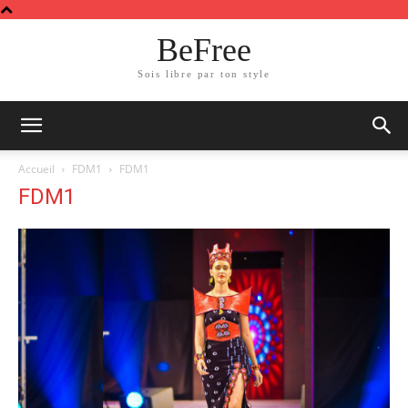
BeFree
Sois libre par ton style
Accueil
FDM1
FDM1
FDM1