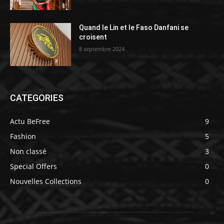
Quand le Lin et le Faso Danfani se
croisent
8 septembre 2024
CATEGORIES
Actu BeFree
9
Fashion
5
Non classé
3
Special Offers
0
Nouvelles Collections
0