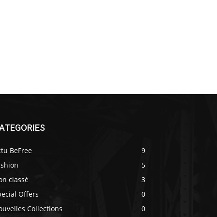
ATEGORIES
ctu BeFree
9
ashion
5
on classé
3
ecial Offers
0
uvelles Collections
0