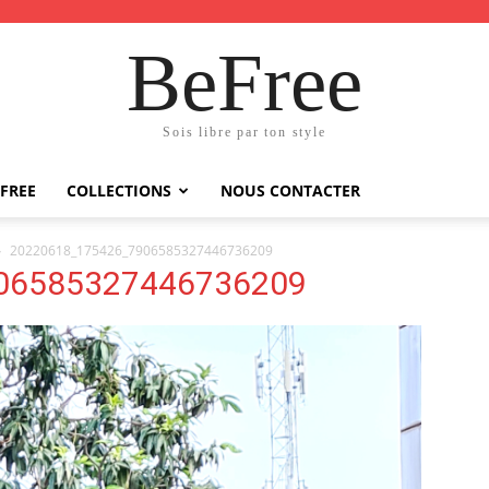
BeFree
Sois libre par ton style
FREE
COLLECTIONS
NOUS CONTACTER
20220618_175426_7906585327446736209
06585327446736209