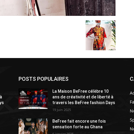
POSTS POPULAIRES
C
La Maison BeFree célèbre 10
A
 à
ans de créativité et de liberté à
F
ys
travers les BeFree fashion Days
19 juin 2025
N
Sp
BeFree fait encore une fois
sensation forte au Ghana
No
6 janvier 2025