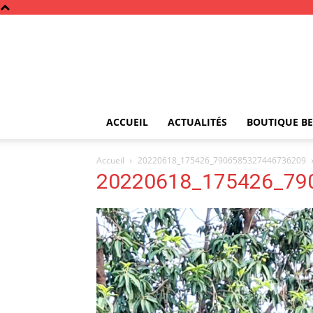
ACCUEIL
ACTUALITÉS
BOUTIQUE BE
Accueil
20220618_175426_7906585327446736209
20220618_175426_79