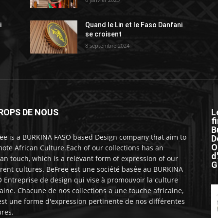
i
Quand le Lin et le Faso Danfani
se croisent
8 septembre 2024
ROPS DE NOUS
L
f
B
ee is a BURKINA FASO based Design company that aim to
D
O
ote African Culture.Each of our collections has an
d
can touch, which is a relevant form of expression of our
G
erent cultures. BeFree est une société basée au BURKINA
 Entreprise de design qui vise à promouvoir la culture
caine. Chacune de nos collections a une touche africaine,
est une forme d'expression pertinente de nos différentes
ures.