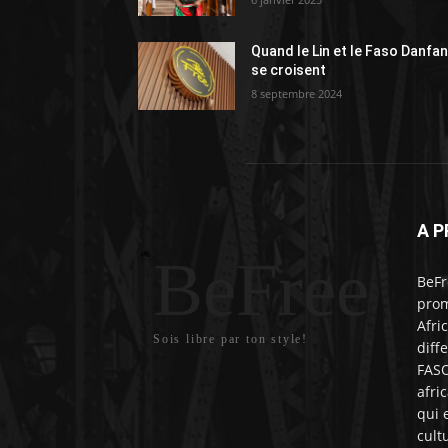
Quand le Lin et le Faso Danfan
se croisent
8 septembre 2024
A P
BeFree
BeFr
prom
Afri
Sois libre par ton style!
diff
FASO
afri
qui 
cult