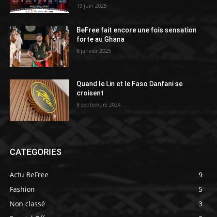
19 juin 2025
BeFree fait encore une fois sensation
forte au Ghana
6 janvier 2025
Quand le Lin et le Faso Danfani se
croisent
8 septembre 2024
CATEGORIES
Actu BeFree
9
Fashion
5
Non classé
3