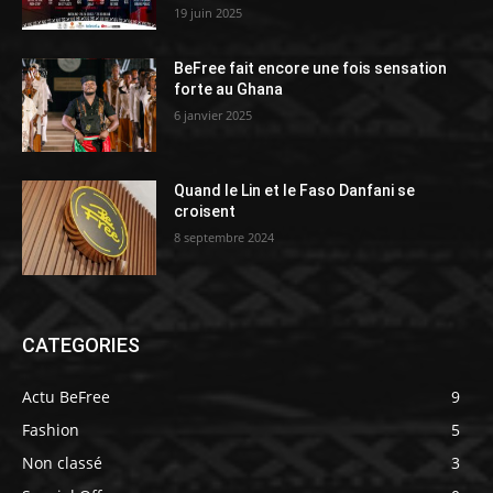
19 juin 2025
BeFree fait encore une fois sensation
forte au Ghana
6 janvier 2025
Quand le Lin et le Faso Danfani se
croisent
8 septembre 2024
CATEGORIES
Actu BeFree
9
Fashion
5
Non classé
3