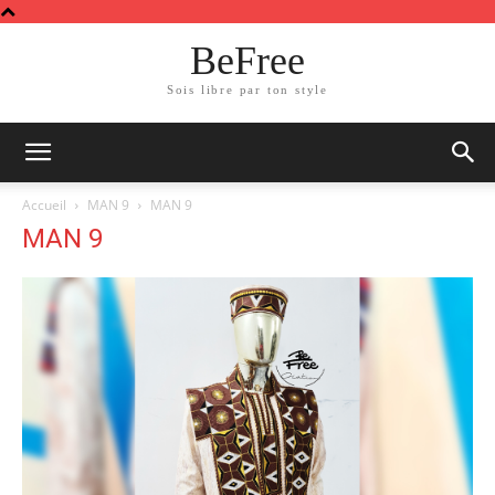
BeFree
Sois libre par ton style
Accueil
MAN 9
MAN 9
MAN 9