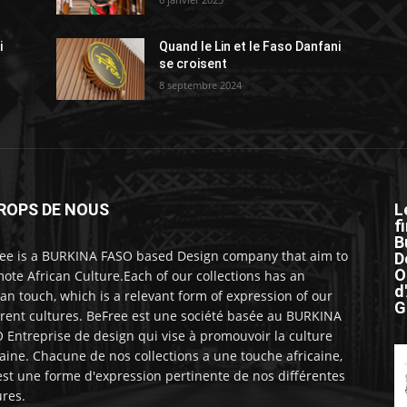
i
Quand le Lin et le Faso Danfani
se croisent
8 septembre 2024
ROPS DE NOUS
L
f
B
ee is a BURKINA FASO based Design company that aim to
D
O
ote African Culture.Each of our collections has an
d
can touch, which is a relevant form of expression of our
G
erent cultures. BeFree est une société basée au BURKINA
 Entreprise de design qui vise à promouvoir la culture
caine. Chacune de nos collections a une touche africaine,
est une forme d'expression pertinente de nos différentes
ures.