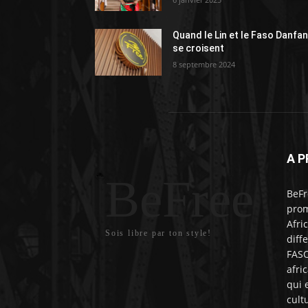
Quand le Lin et le Faso Danfan
se croisent
8 septembre 2024
A P
BeFree
BeFr
prom
Afri
Sois libre par ton style!
diff
FASO
afri
qui 
cult