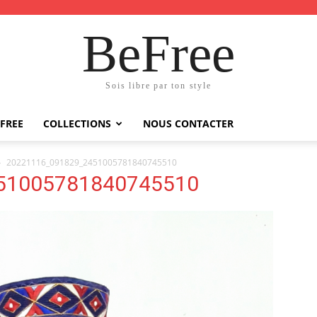
BeFree
Sois libre par ton style
FREE
COLLECTIONS
NOUS CONTACTER
20221116_091829_2451005781840745510
51005781840745510