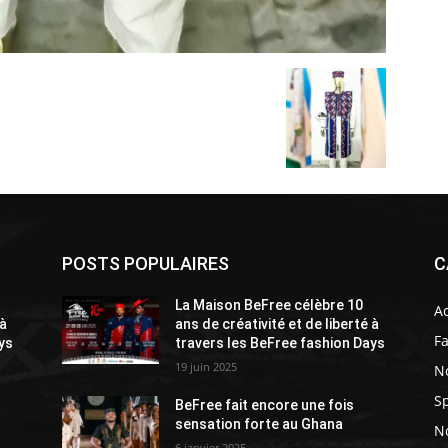
POSTS POPULAIRES
C
La Maison BeFree célèbre 10
A
 à
ans de créativité et de liberté à
F
ys
travers les BeFree fashion Days
19 juin 2025
N
Sp
BeFree fait encore une fois
sensation forte au Ghana
No
6 janvier 2025