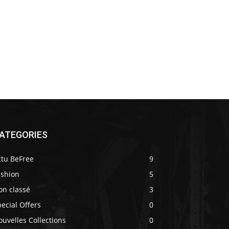
ATEGORIES
ctu BeFree
9
ashion
5
on classé
3
ecial Offers
0
uvelles Collections
0