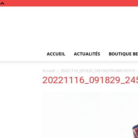
ACCUEIL
ACTUALITÉS
BOUTIQUE BE
Accueil
20221116_091829_2451005781840745510
20221116_091829_24