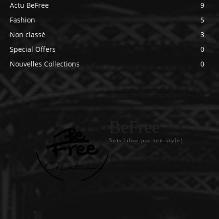
Actu BeFree
9
Fashion
5
Non classé
3
Special Offers
0
Nouvelles Collections
0
BeFree
Sois libre par ton style!