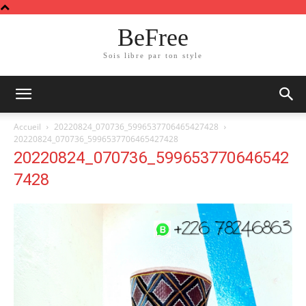
BeFree
Sois libre par ton style
Accueil
20220824_070736_5996537706465427428
20220824_070736_5996537706465427428
20220824_070736_599653770646542
7428