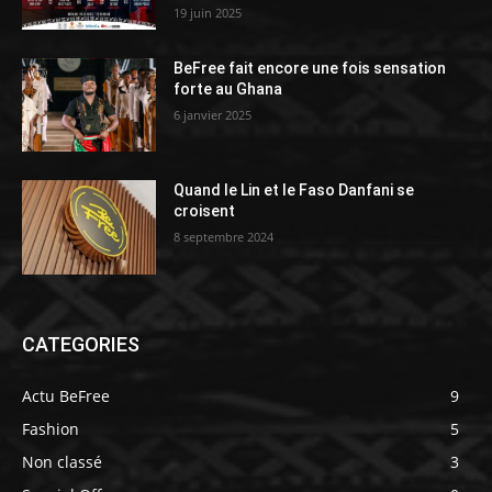
19 juin 2025
BeFree fait encore une fois sensation
forte au Ghana
6 janvier 2025
Quand le Lin et le Faso Danfani se
croisent
8 septembre 2024
CATEGORIES
Actu BeFree
9
Fashion
5
Non classé
3