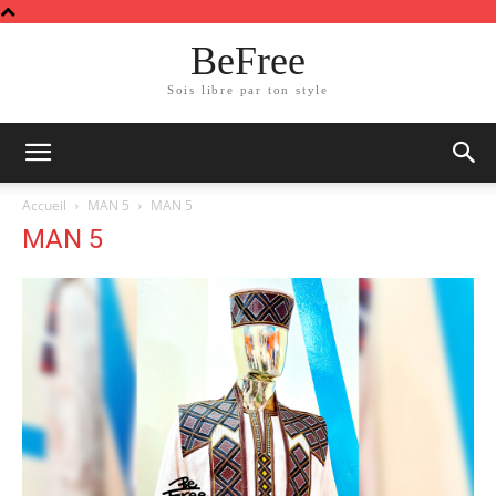
BeFree
Sois libre par ton style
Accueil
MAN 5
MAN 5
MAN 5