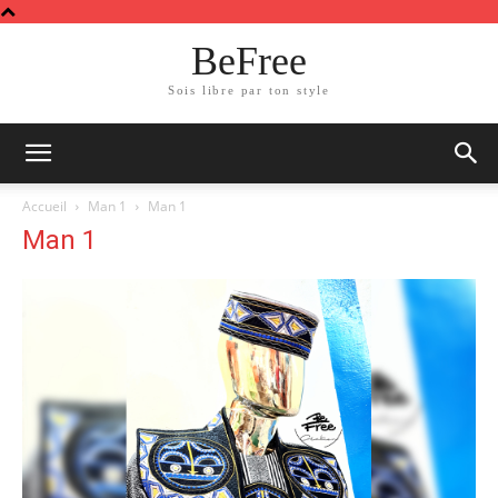
BeFree
Sois libre par ton style
Accueil
Man 1
Man 1
Man 1