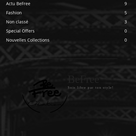
Actu BeFree
9
Fashion
5
Non classé
3
Special Offers
0
Nouvelles Collections
0
BeFree
Sois libre par ton style!