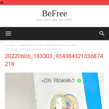
BeFree
Sois libre par ton style
Accueil
20220606_183303_934384321336874218
20220606_183303_934384321336874218
20220606_183303_934384321336874
218