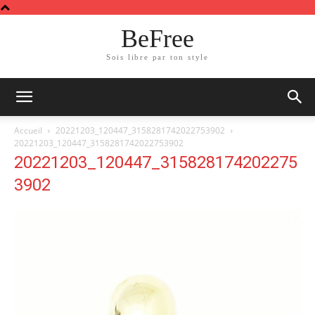
BeFree
Sois libre par ton style
Accueil
20221203_120447_3158281742022753902
20221203_120447_3158281742022753902
20221203_120447_315828174202275
3902