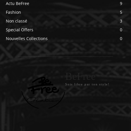
Actu BeFree
9
Fashion
5
Non classé
3
Special Offers
0
Nouvelles Collections
0
BeFree
Sois libre par ton style!