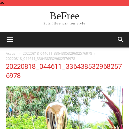
BeFree
Sois libre par ton style
Accueil
20220818_044611_3364385329682576978
20220818_044611_3364385329682576978
20220818_044611_336438532968257
6978