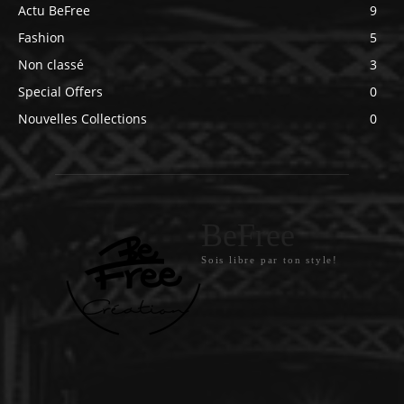
Actu BeFree
9
Fashion
5
Non classé
3
Special Offers
0
Nouvelles Collections
0
BeFree
Sois libre par ton style!