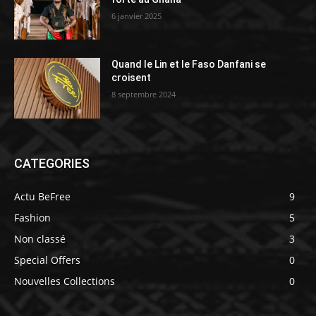
6 janvier 2025
Quand le Lin et le Faso Danfani se
croisent
8 septembre 2024
CATEGORIES
Actu BeFree
9
Fashion
5
Non classé
3
Special Offers
0
Nouvelles Collections
0