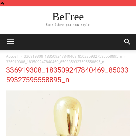
BeFree
Sois libre par ton style
Accueil
336919308_183509247840469_8503359327595558895_n
336919308_183509247840469_8503359327595558895_n
336919308_183509247840469_85033
59327595558895_n