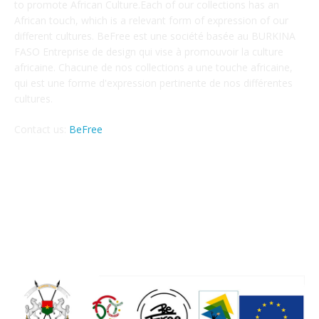
to promote African Culture.Each of our collections has an
African touch, which is a relevant form of expression of our
different cultures. BeFree est une société basée au BURKINA
FASO Entreprise de design qui vise à promouvoir la culture
africaine. Chacune de nos collections a une touche africaine,
qui est une forme d'expression pertinente de nos différentes
cultures.
Contact us:
BeFree
Le projet BEFREE MARKET est co-financé par l'
Union européenne au Burkina Faso à travers le
Fonds de Développement Culturel et Touristique
Officiel (FDCT),Via son Programme d'Appui aux
Industries créatives et à la Gouvernance de la
Culture PAIC GC .