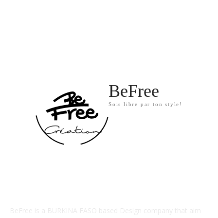
Non classé
3
Special Offers
0
Nouvelles Collections
0
BeFree
Sois libre par ton style!
A PROPS DE NOUS
BeFree is a BURKINA FASO based Design company that aim