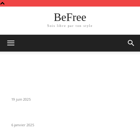
BeFree
Sois libre par ton style
NEWS
La Maison BeFree célèbre 10 ans de créativité et de liberté à
travers les BeFree fashion Days
19 juin 2025
BeFree fait encore une fois sensation forte au Ghana
6 janvier 2025