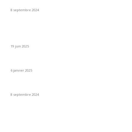
Quand le Lin et le Faso Danfani se croisent
8 septembre 2024
POSTS POPULAIRES
La Maison BeFree célèbre 10 ans de créativité et de liberté à
travers les BeFree fashion Days
19 juin 2025
BeFree fait encore une fois sensation forte au Ghana
6 janvier 2025
Quand le Lin et le Faso Danfani se croisent
8 septembre 2024
CATEGORIES
Actu BeFree
9
Fashion
5