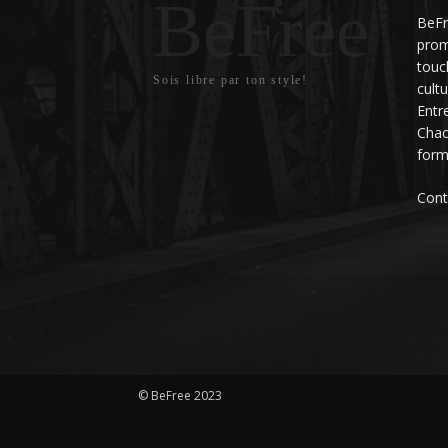
BeFree
BeFr
prom
touc
Sois libre par ton style!
cult
Entr
Chac
form
Cont
© BeFree 2023