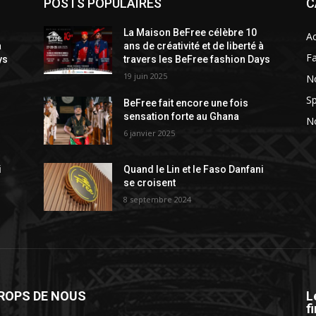
POSTS POPULAIRES
C
La Maison BeFree célèbre 10
A
à
ans de créativité et de liberté à
F
ys
travers les BeFree fashion Days
19 juin 2025
N
Sp
BeFree fait encore une fois
sensation forte au Ghana
No
6 janvier 2025
i
Quand le Lin et le Faso Danfani
se croisent
8 septembre 2024
ROPS DE NOUS
L
f