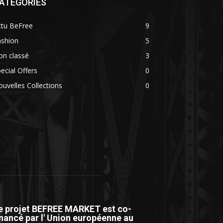
ATEGORIES
ctu BeFree
9
ashion
5
on classé
3
ecial Offers
0
uvelles Collections
0
e projet BEFREE MARKET est co-
inancé par l' Union européenne au