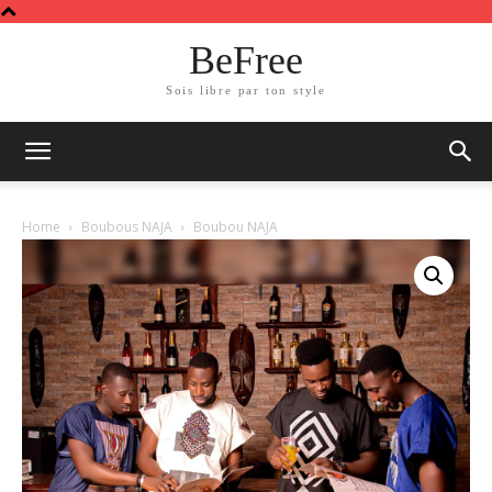
BeFree
Sois libre par ton style
Home
Boubous NAJA
Boubou NAJA